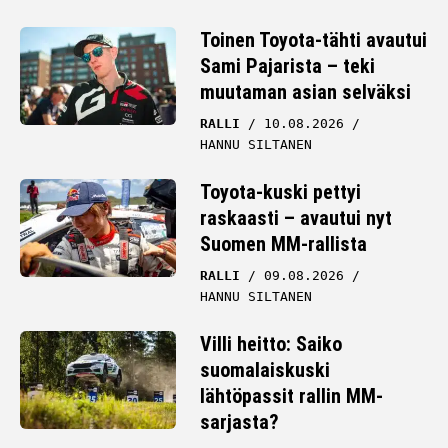
Toinen Toyota-tähti avautui
Sami Pajarista – teki
muutaman asian selväksi
RALLI
10.08.2026
HANNU SILTANEN
Toyota-kuski pettyi
raskaasti – avautui nyt
Suomen MM-rallista
RALLI
09.08.2026
HANNU SILTANEN
Villi heitto: Saiko
suomalaiskuski
lähtöpassit rallin MM-
sarjasta?