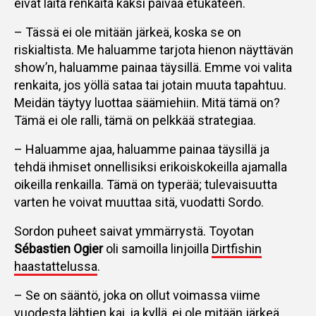
eivät laita renkaita kaksi päivää etukäteen.
– Tässä ei ole mitään järkeä, koska se on
riskialtista. Me haluamme tarjota hienon näyttävän
show’n, haluamme painaa täysillä. Emme voi valita
renkaita, jos yöllä sataa tai jotain muuta tapahtuu.
Meidän täytyy luottaa säämiehiin. Mitä tämä on?
Tämä ei ole ralli, tämä on pelkkää strategiaa.
– Haluamme ajaa, haluamme painaa täysillä ja
tehdä ihmiset onnellisiksi erikoiskokeilla ajamalla
oikeilla renkailla. Tämä on typerää; tulevaisuutta
varten he voivat muuttaa sitä, vuodatti Sordo.
Sordon puheet saivat ymmärrystä. Toyotan
Sébastien Ogier
oli samoilla linjoilla
Dirtfishin
haastattelussa
.
– Se on sääntö, joka on ollut voimassa viime
vuodesta lähtien kai, ja kyllä, ei ole mitään järkeä