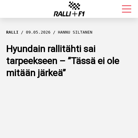
FORMULA 1
RALLI
09.05.2026
HANNU SILTANEN
RALLI
Hyundain rallitähti sai
tarpeekseen – ”Tässä ei ole
KALLE ROVANPERÄ
mitään järkeä”
VALTTERI BOTTAS
MUUT