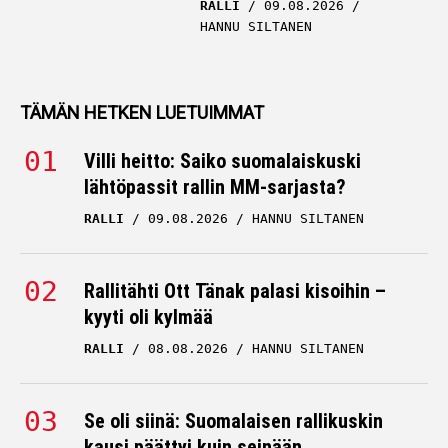
RALLI
09.08.2026
HANNU SILTANEN
TÄMÄN HETKEN LUETUIMMAT
Villi heitto: Saiko suomalaiskuski
lähtöpassit rallin MM-sarjasta?
RALLI
09.08.2026
HANNU SILTANEN
Rallitähti Ott Tänak palasi kisoihin –
kyyti oli kylmää
RALLI
08.08.2026
HANNU SILTANEN
Se oli siinä: Suomalaisen rallikuskin
kausi päättyi kuin seinään