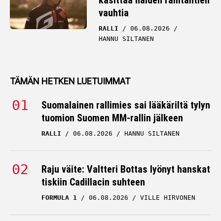
käsittää näiden rallitähtien
vauhtia
RALLI
06.08.2026
HANNU SILTANEN
TÄMÄN HETKEN LUETUIMMAT
Suomalainen rallimies sai lääkäriltä tylyn
tuomion Suomen MM-rallin jälkeen
RALLI
06.08.2026
HANNU SILTANEN
Raju väite: Valtteri Bottas lyönyt hanskat
tiskiin Cadillacin suhteen
FORMULA 1
06.08.2026
VILLE HIRVONEN