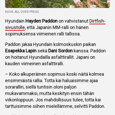
KUVA: ALL OVER PRESS
Hyundain
Hayden Paddon
on vahvistanut
Dirtfish-
sivustolle
, että Japanin MM-ralli on hänen
sopimuksensa viimeinen ralli tallissa.
Paddon jakaa Hyundain kolmoskuskin paikan
Esapekka Lapin
sekä
Dani Sordon
kanssa. Paddon
on hoitanut Hyundailla asfalttirallit. Japani on
kauden viimeinen asfalttiralli.
– Koko alkuperäinen sopimus koski näitä kolmea
ensimmäistä rallia. Totta kai haluaisimme ajaa
sorarallin, siellä tuntisin oloni paljon
mukavammaksi, mutta keskityn ensin tähän
viikonloppuun. Jos mahdollisuus tulee, totta kai
tarttuisimme siihen mielellämme, selvitti Paddon.