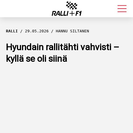
FORMULA 1
RALLI
29.05.2026
HANNU SILTANEN
RALLI
Hyundain rallitähti vahvisti –
kyllä se oli siinä
KALLE ROVANPERÄ
VALTTERI BOTTAS
MUUT