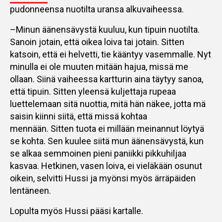
pudonneensa nuotilta uransa alkuvaiheessa.
–Minun äänensävystä kuuluu, kun tipuin nuotilta.
Sanoin jotain, että oikea loiva tai jotain. Sitten
katsoin, että ei helvetti, tie kääntyy vasemmalle. Nyt
minulla ei ole muuten mitään hajua, missä me
ollaan. Siinä vaiheessa kartturin aina täytyy sanoa,
että tipuin. Sitten yleensä kuljettaja rupeaa
luettelemaan sitä nuottia, mitä hän näkee, jotta mä
saisin kiinni siitä, että missä kohtaa
mennään. Sitten tuota ei millään meinannut löytyä
se kohta. Sen kuulee siitä mun äänensävystä, kun
se alkaa semmoinen pieni paniikki pikkuhiljaa
kasvaa. Hetkinen, vasen loiva, ei vieläkään osunut
oikein, selvitti Hussi ja myönsi myös ärräpäiden
lentäneen.
Lopulta myös Hussi pääsi kartalle.