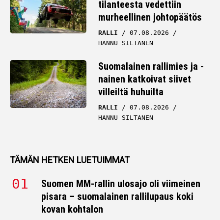
tilanteesta vedettiin
murheellinen johtopäätös
RALLI
07.08.2026
HANNU SILTANEN
Suomalainen rallimies ja -
nainen katkoivat siivet
villeiltä huhuilta
RALLI
07.08.2026
HANNU SILTANEN
TÄMÄN HETKEN LUETUIMMAT
Suomen MM-rallin ulosajo oli viimeinen
pisara – suomalainen rallilupaus koki
kovan kohtalon