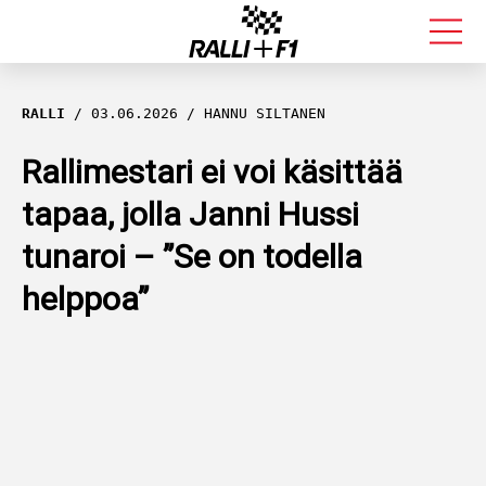
FORMULA 1
RALLI
03.06.2026
HANNU SILTANEN
RALLI
Rallimestari ei voi käsittää
tapaa, jolla Janni Hussi
KALLE ROVANPERÄ
tunaroi – ”Se on todella
VALTTERI BOTTAS
helppoa”
MUUT