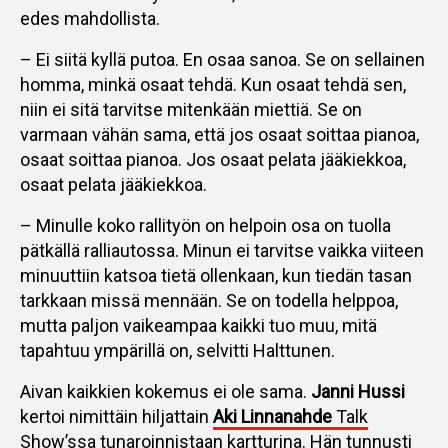
edes mahdollista.
– Ei siitä kyllä putoa. En osaa sanoa. Se on sellainen
homma, minkä osaat tehdä. Kun osaat tehdä sen,
niin ei sitä tarvitse mitenkään miettiä. Se on
varmaan vähän sama, että jos osaat soittaa pianoa,
osaat soittaa pianoa. Jos osaat pelata jääkiekkoa,
osaat pelata jääkiekkoa.
– Minulle koko rallityön on helpoin osa on tuolla
pätkällä ralliautossa. Minun ei tarvitse vaikka viiteen
minuuttiin katsoa tietä ollenkaan, kun tiedän tasan
tarkkaan missä mennään. Se on todella helppoa,
mutta paljon vaikeampaa kaikki tuo muu, mitä
tapahtuu ympärillä on, selvitti Halttunen.
Aivan kaikkien kokemus ei ole sama.
Janni Hussi
kertoi nimittäin hiljattain
Aki Linnanahde
Talk
Show’ssa
tunaroinnistaan kartturina. Hän tunnusti