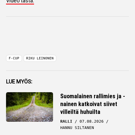
Video tästä.
F-CUP
RIKU LEINONEN
LUE MYÖS:
Suomalainen rallimies ja -
nainen katkoivat siivet
villeiltä huhuilta
RALLI
07.08.2026
HANNU SILTANEN