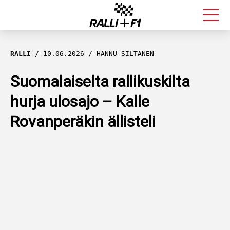
FORMULA 1
RALLI
10.06.2026
HANNU SILTANEN
RALLI
Suomalaiselta rallikuskilta
hurja ulosajo – Kalle
KALLE ROVANPERÄ
Rovanperäkin ällisteli
VALTTERI BOTTAS
MUUT