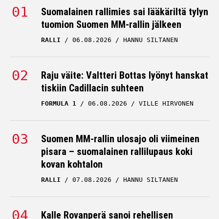
tuomion Suomen MM-rallin jälkeen
RALLI
06.08.2026
HANNU SILTANEN
Raju väite: Valtteri Bottas lyönyt hanskat
tiskiin Cadillacin suhteen
FORMULA 1
06.08.2026
VILLE HIRVONEN
Suomen MM-rallin ulosajo oli viimeinen
pisara – suomalainen rallilupaus koki
kovan kohtalon
RALLI
07.08.2026
HANNU SILTANEN
Kalle Rovanperä sanoi rehellisen
mielipiteensä rallin MM-taistosta