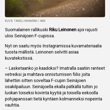
KUVA: TANELI NIINIMÄKI / AKK
Suomalainen rallikuski
Riku Leinonen
ajoi rajusti
ulos Seinäjoen F-cupissa.
Nyt on saatu myös Instagramissa kuvamateriaalia
tuosta mällistä. Leinonen selvitti asiaa
kuvatekstissä.
– Lasketaanko jo kaadoksi? Imatralla saatiin ranteet
vetreiksi ja mahtava onnistumisen fiilis joita
lähettiin sitten soveltaa F-cupin Seinäjoen
osakilpailuun. Seinäjoella ekalla pätkällä tultiin jo
luokan toiseksi kovinta kyytiä ja toisella eekoolla
pohjapanssari tietä kyntäen kolmanneksi nopeinta
vauhtia.