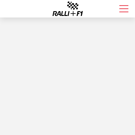
FORMULA 1
RALLI
KALLE ROVANPERÄ
VALTTERI BOTTAS
MUUT