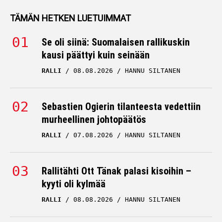
sarjaan
TÄMÄN HETKEN LUETUIMMAT
TUUKKA KAUPPINEN
22.06.2026
HANNU SILTANEN
Se oli siinä: Suomalaisen rallikuskin
kausi päättyi kuin seinään
Rallilupaus Tuukka
RALLI
08.08.2026
HANNU SILTANEN
Kauppinen romahti täysin
alle odotusten – avautui
nyt
Sebastien Ogierin tilanteesta vedettiin
murheellinen johtopäätös
TUUKKA KAUPPINEN
27.05.2026
HANNU SILTANEN
RALLI
07.08.2026
HANNU SILTANEN
Rallilupaus Tuukka
Kauppiselta suorat
Rallitähti Ott Tänak palasi kisoihin –
sanat: ”Katastrofi”
kyyti oli kylmää
RALLI
08.08.2026
TUUKKA KAUPPINEN
HANNU SILTANEN
25.05.2026
HANNU SILTANEN