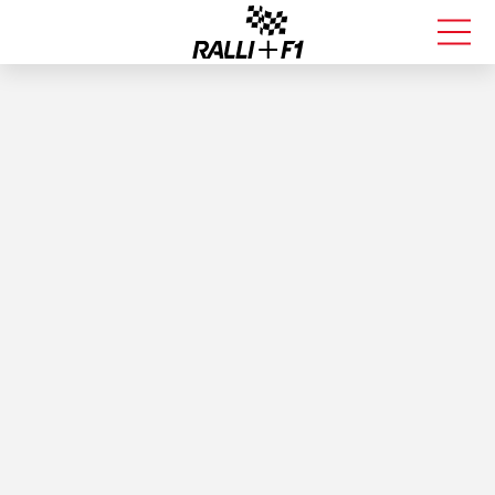
FORMULA 1
RALLI
KALLE ROVANPERÄ
VALTTERI BOTTAS
MUUT