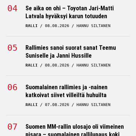
Tuukka Kauppinen sai
Se aika on ohi – Toyotan Jari-Matti
käsiinsä uuden ralliauton
Latvala hyväksyi karun totuuden
– ällistyi
RALLI
08.08.2026
HANNU SILTANEN
kokemuksestaan
TUUKKA KAUPPINEN
Rallimies sanoi suorat sanat Teemu
20.05.2026
HANNU SILTANEN
Suniselle ja Janni Hussille
RALLI
08.08.2026
HANNU SILTANEN
Suomalainen rallimies ja -nainen
katkoivat siivet villeiltä huhuilta
RALLI
07.08.2026
HANNU SILTANEN
Suomen MM-rallin ulosajo oli viimeinen
pisara – suomalainen rallilupaus koki