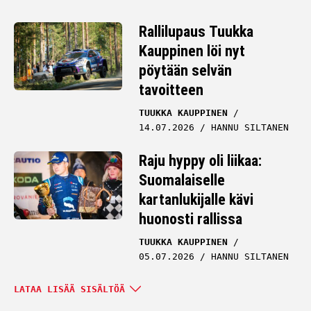
Rallilupaus Tuukka
Kauppinen löi nyt
pöytään selvän
tavoitteen
TUUKKA KAUPPINEN
14.07.2026
HANNU SILTANEN
Raju hyppy oli liikaa:
Suomalaiselle
kartanlukijalle kävi
huonosti rallissa
TUUKKA KAUPPINEN
05.07.2026
HANNU SILTANEN
Vahvistus: Tuukka
LATAA LISÄÄ SISÄLTÖÄ
Kauppinen mukaan MM-