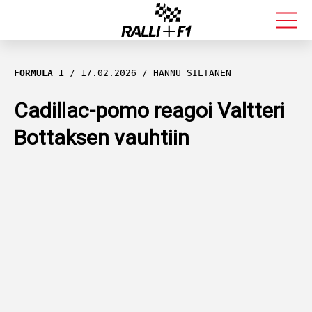
FORMULA 1
FORMULA 1
17.02.2026
HANNU SILTANEN
RALLI
Cadillac-pomo reagoi Valtteri
Bottaksen vauhtiin
KALLE ROVANPERÄ
VALTTERI BOTTAS
MUUT