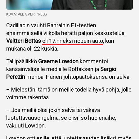
KUVA: ALL OVER PRESS
Cadillacin vauhti Bahrainin F1-testien
ensimmäisellä viikolla herätti paljon keskustelua.
Valtteri Bottas
oli 17:nneksi nopein auto
, kun
mukana oli 22 kuskia.
Tallipäällikkö
Graeme Lowdon
kommentoi
kansainväliselle medialle Bottaksen ja
Sergio
Perezin
menoa. Hänen johtopäätöksensä on selvä.
– Mielestäni tämä on meille todella hyvä pohja, jolle
voimme rakentaa.
– Jos meillä olisi jokin selvä tai vakava
luotettavuusongelma, se olisi iso huolenaihe,
vakuuti Lowdon.
Lowdon otti esille, että luotettavuuden lisäksi myös