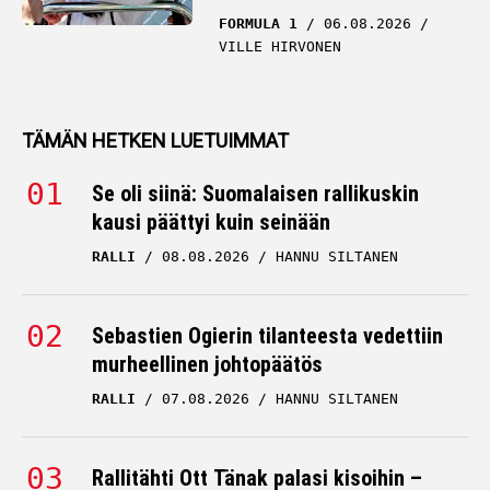
FORMULA 1
06.08.2026
VILLE HIRVONEN
TÄMÄN HETKEN LUETUIMMAT
Se oli siinä: Suomalaisen rallikuskin
kausi päättyi kuin seinään
RALLI
08.08.2026
HANNU SILTANEN
Sebastien Ogierin tilanteesta vedettiin
murheellinen johtopäätös
RALLI
07.08.2026
HANNU SILTANEN
Rallitähti Ott Tänak palasi kisoihin –