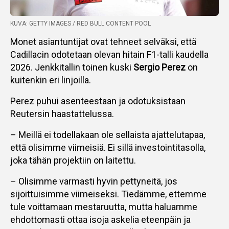
KUVA: GETTY IMAGES / RED BULL CONTENT POOL
Monet asiantuntijat ovat tehneet selväksi, että
Cadillacin odotetaan olevan hitain F1-talli kaudella
2026. Jenkkitallin toinen kuski
Sergio Perez
on
kuitenkin eri linjoilla.
Perez puhui asenteestaan ja odotuksistaan
Reutersin haastattelussa.
– Meillä ei todellakaan ole sellaista ajattelutapaa,
että olisimme viimeisiä. Ei sillä investointitasolla,
joka tähän projektiin on laitettu.
– Olisimme varmasti hyvin pettyneitä, jos
sijoittuisimme viimeiseksi. Tiedämme, ettemme
tule voittamaan mestaruutta, mutta haluamme
ehdottomasti ottaa isoja askelia eteenpäin ja