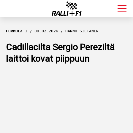
FORMULA 1
FORMULA 1
09.02.2026
HANNU SILTANEN
RALLI
Cadillacilta Sergio Pereziltä
laittoi kovat piippuun
KALLE ROVANPERÄ
VALTTERI BOTTAS
MUUT