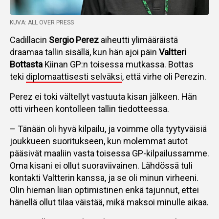
KUVA: ALL OVER PRESS
Cadillacin
Sergio Perez
aiheutti ylimääräistä
draamaa tallin sisällä, kun hän ajoi päin
Valtteri
Bottasta
Kiinan GP:n toisessa mutkassa. Bottas
teki
diplomaattisesti selväksi
, että virhe oli Perezin.
Perez ei toki vältellyt vastuuta kisan jälkeen. Hän
otti virheen kontolleen tallin tiedotteessa.
– Tänään oli hyvä kilpailu, ja voimme olla tyytyväisiä
joukkueen suoritukseen, kun molemmat autot
pääsivät maaliin vasta toisessa GP-kilpailussamme.
Oma kisani ei ollut suoraviivainen. Lähdössä tuli
kontakti Valtterin kanssa, ja se oli minun virheeni.
Olin hieman liian optimistinen enkä tajunnut, ettei
hänellä ollut tilaa väistää, mikä maksoi minulle aikaa.