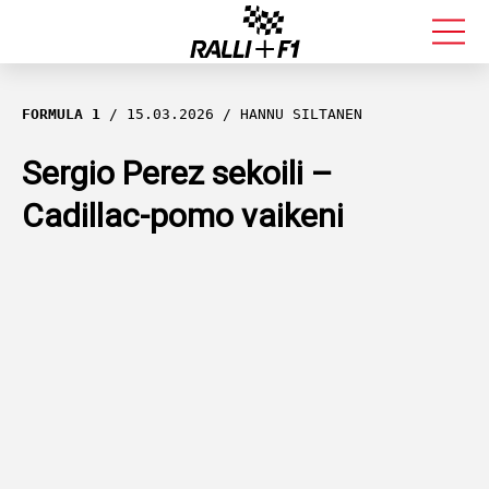
FORMULA 1
FORMULA 1
15.03.2026
HANNU SILTANEN
RALLI
Sergio Perez sekoili –
Cadillac-pomo vaikeni
KALLE ROVANPERÄ
VALTTERI BOTTAS
MUUT