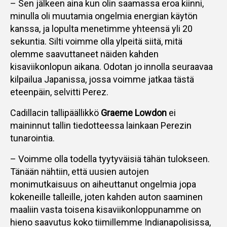
– Sen jälkeen aina kun olin saamassa eroa kiinni,
minulla oli muutamia ongelmia energian käytön
kanssa, ja lopulta menetimme yhteensä yli 20
sekuntia. Silti voimme olla ylpeitä siitä, mitä
olemme saavuttaneet näiden kahden
kisaviikonlopun aikana. Odotan jo innolla seuraavaa
kilpailua Japanissa, jossa voimme jatkaa tästä
eteenpäin, selvitti Perez.
Cadillacin tallipäällikkö
Graeme Lowdon
ei
maininnut tallin tiedotteessa lainkaan Perezin
tunarointia.
– Voimme olla todella tyytyväisiä tähän tulokseen.
Tänään nähtiin, että uusien autojen
monimutkaisuus on aiheuttanut ongelmia jopa
kokeneille talleille, joten kahden auton saaminen
maaliin vasta toisena kisaviikonloppunamme on
hieno saavutus koko tiimillemme Indianapolisissa,