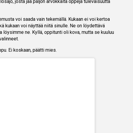
 ulosajo, josta jää paljon arvokkaita oppeja tulevaisuutta
emusta voi saada vain tekemällä. Kukaan ei voi kertoa
ikä kukaan voi näyttää niitä sinulle. Ne on löydettävä
 löysimme ne. Kyllä, oppitunti oli kova, mutta se kuuluu
valinneet.
pu. Ei koskaan, päätti mies.