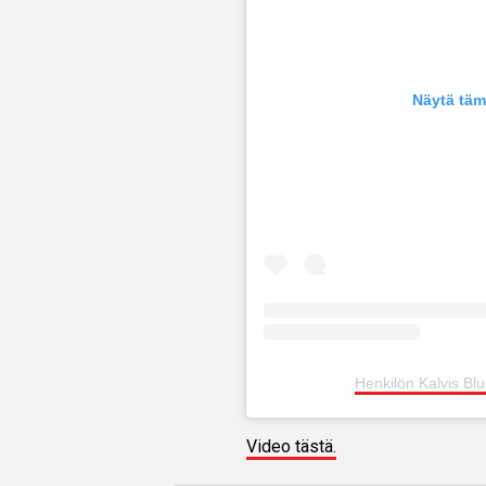
Näytä täm
Henkilön Kalvis Bl
Video tästä.