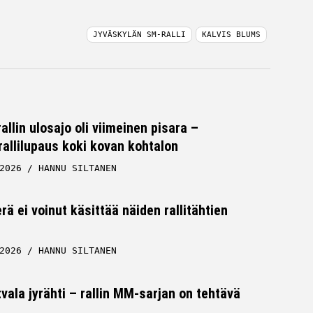
JYVÄSKYLÄN SM-RALLI
KALVIS BLUMS
lin ulosajo oli viimeinen pisara –
allilupaus koki kovan kohtalon
2026
HANNU SILTANEN
rä ei voinut käsittää näiden rallitähtien
2026
HANNU SILTANEN
tvala jyrähti – rallin MM-sarjan on tehtävä