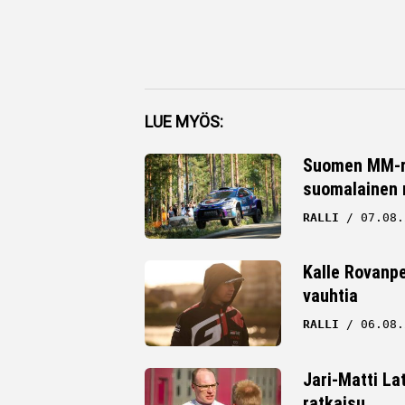
Facebook
LUE MYÖS:
Twitter
Suomen MM-ral
suomalainen r
Whatsapp
RALLI
07.08.
Kalle Rovanpe
vauhtia
RALLI
06.08.
Jari-Matti La
ratkaisu