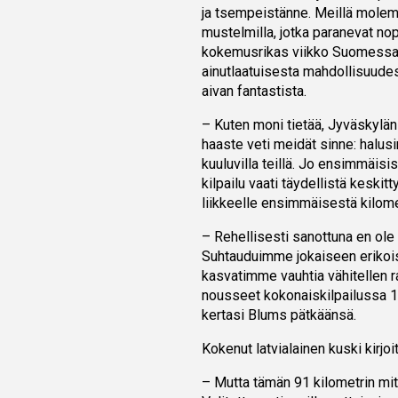
ja tsempeistänne. Meillä molemm
mustelmilla, jotka paranevat no
kokemusrikas viikko Suomessa. Er
ainutlaatuisesta mahdollisuudest
aivan fantastista.
– Kuten moni tietää, Jyväskylän 
haaste veti meidät sinne: halu
kuuluvilla teillä. Jo ensimmäisi
kilpailu vaati täydellistä keskit
liikkeelle ensimmäisestä kilome
– Rehellisesti sanottuna en ole 
Suhtauduimme jokaiseen erikois
kasvatimme vauhtia vähitellen r
nousseet kokonaiskilpailussa 
kertasi Blums pätkäänsä.
Kokenut latvialainen kuski kirjoit
– Mutta tämän 91 kilometrin mit