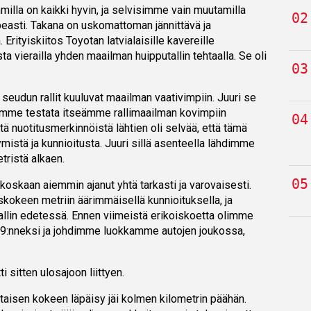
illa on kaikki hyvin, ja selvisimme vain muutamilla
peasti. Takana on uskomattoman jännittävä ja
ityiskiitos Toyotan latvialaisille kavereille
a vierailla yhden maailman huipputallin tehtaalla. Se oli
seudun rallit kuuluvat maailman vaativimpiin. Juuri se
simme testata itseämme rallimaailman kovimpiin
stä nuotitusmerkinnöistä lähtien oli selvää, että tämä
tymistä ja kunnioitusta. Juuri sillä asenteella lähdimme
tristä alkaen.
koskaan aiemmin ajanut yhtä tarkasti ja varovaisesti.
kokeen metriin äärimmäisellä kunnioituksella, ja
allin edetessä. Ennen viimeistä erikoiskoetta olimme
19:nneksi ja johdimme luokkamme autojen joukossa,
ti sitten ulosajoon liittyen.
taisen kokeen läpäisy jäi kolmen kilometrin päähän.