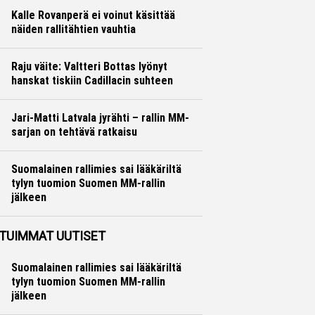
Kalle Rovanperä ei voinut käsittää
näiden rallitähtien vauhtia
Ralli
Hannu Siltanen
Raju väite: Valtteri Bottas lyönyt
hanskat tiskiin Cadillacin suhteen
Formula 1
Ville Hirvonen
Jari-Matti Latvala jyrähti – rallin MM-
sarjan on tehtävä ratkaisu
Ralli
Hannu Siltanen
Suomalainen rallimies sai lääkäriltä
tylyn tuomion Suomen MM-rallin
jälkeen
Ralli
Hannu Siltanen
TUIMMAT UUTISET
Suomalainen rallimies sai lääkäriltä
tylyn tuomion Suomen MM-rallin
jälkeen