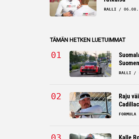
RALLI
06.08.
TÄMÄN HETKEN LUETUIMMAT
Suomala
Suomen 
RALLI
Raju väi
Cadilla
FORMULA 
Kalle R