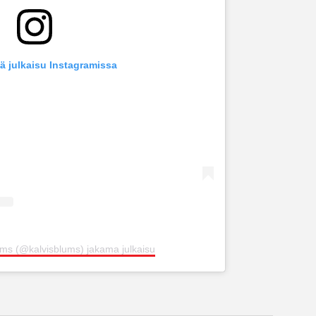
ä julkaisu Instagramissa
ums (@kalvisblums) jakama julkaisu