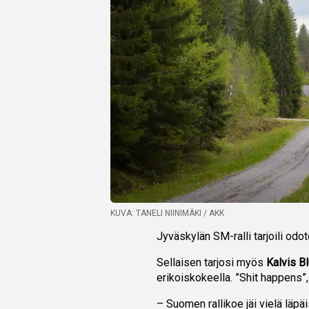
KUVA: TANELI NIINIMÄKI / AKK
Jyväskylän SM-ralli tarjoili odo
Sellaisen tarjosi myös
Kalvis B
erikoiskokeella. ”Shit happens”,
– Suomen rallikoe jäi vielä läpä