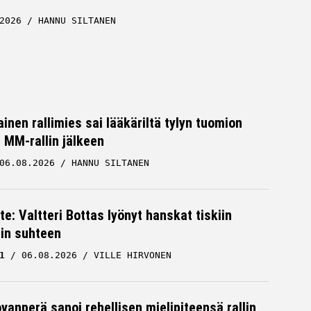
2026
HANNU SILTANEN
inen rallimies sai lääkäriltä tylyn tuomion
MM-rallin jälkeen
06.08.2026
HANNU SILTANEN
te: Valtteri Bottas lyönyt hanskat tiskiin
cin suhteen
1
06.08.2026
VILLE HIRVONEN
ovanperä sanoi rehellisen mielipiteensä rallin