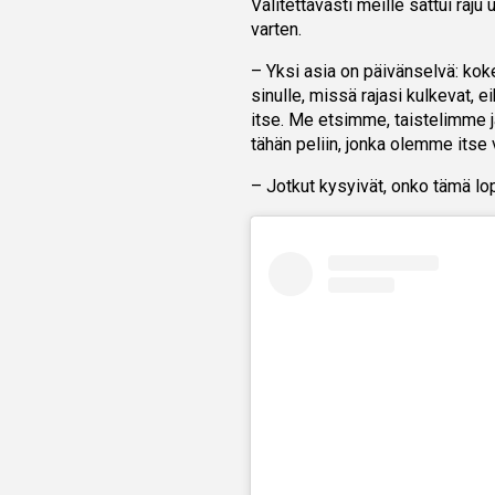
Valitettavasti meille sattui raju
varten.
– Yksi asia on päivänselvä: kok
sinulle, missä rajasi kulkevat, e
itse. Me etsimme, taistelimme ja
tähän peliin, jonka olemme itse 
– Jotkut kysyivät, onko tämä lop