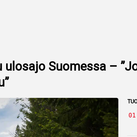
ju ulosajo Suomessa – ”Jo
u”
TUO