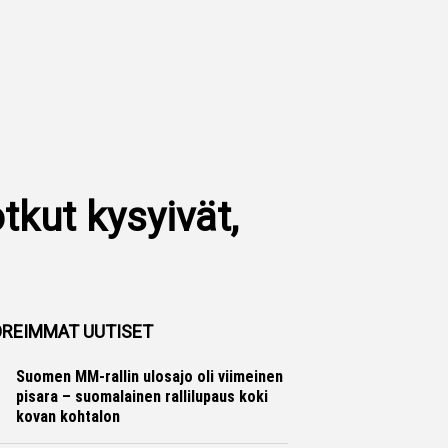
tkut kysyivät,
REIMMAT UUTISET
Suomen MM-rallin ulosajo oli viimeinen
pisara – suomalainen rallilupaus koki
kovan kohtalon
Ralli
Hannu Siltanen