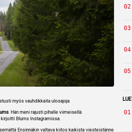
LUE
tetusti myös vauhdikkaita ulosajoja.
lums
. Hän meni rajusti pihalle viimeisellä
 kirjoitti Blums Instagramissa.
isemättä Ensinnäkin valtava kiitos kaikista viesteistänne