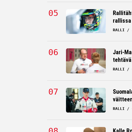
Rallitä
rallissa
RALLI
Jari-Mat
tehtävä
RALLI
Suomala
väittee
RALLI
Kalle Ro