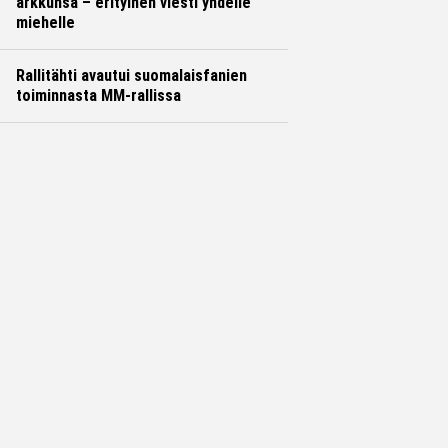
arkkunsa – erityinen viesti yhdelle
miehelle
Rallitähti avautui suomalaisfanien
toiminnasta MM-rallissa