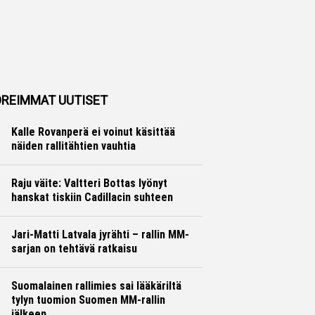
REIMMAT UUTISET
Kalle Rovanperä ei voinut käsittää
näiden rallitähtien vauhtia
Ralli
Hannu Siltanen
Raju väite: Valtteri Bottas lyönyt
hanskat tiskiin Cadillacin suhteen
Formula 1
Ville Hirvonen
Jari-Matti Latvala jyrähti – rallin MM-
sarjan on tehtävä ratkaisu
Ralli
Hannu Siltanen
Suomalainen rallimies sai lääkäriltä
tylyn tuomion Suomen MM-rallin
jälkeen