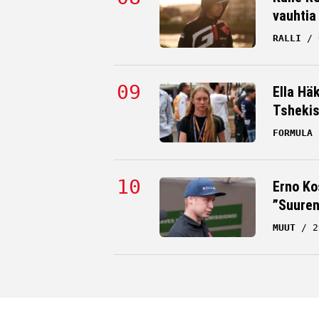
vauhtia
RALLI
Ella Hä
Tsheki
FORMULA 
Erno Ko
”Suuren
MUUT
2