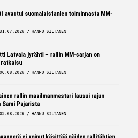
hti avautui suomalaisfanien toiminnasta MM-
31.07.2026
HANNU SILTANEN
ti Latvala jyrähti – rallin MM-sarjan on
 ratkaisu
06.08.2026
HANNU SILTANEN
inen rallin maailmanmestari lausui rajun
n Sami Pajarista
05.08.2026
HANNU SILTANEN
vanperä ei voinut käsittää näiden rallitähtien