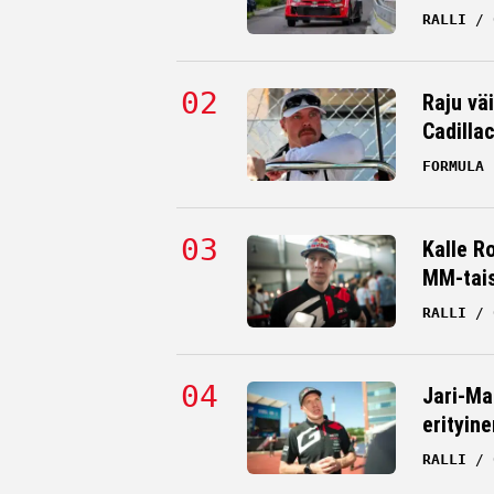
RALLI
Raju väi
Cadilla
FORMULA 
Kalle R
MM-tai
RALLI
Jari-Ma
erityine
RALLI