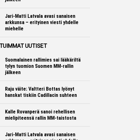
Ralli
Hannu Siltanen
Jari-Matti Latvala avasi sanaisen
arkkunsa – erityinen viesti yhdelle
miehelle
Ralli
Hannu Siltanen
TUIMMAT UUTISET
Suomalainen rallimies sai lääkäriltä
tylyn tuomion Suomen MM-rallin
jälkeen
Raju väite: Valtteri Bottas lyönyt
hanskat tiskiin Cadillacin suhteen
Kalle Rovanperä sanoi rehellisen
mielipiteensä rallin MM-taistosta
Jari-Matti Latvala avasi sanaisen