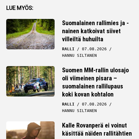
LUE MYÖS:
Suomalainen rallimies ja -
nainen katkoivat siivet
villeiltä huhuilta
RALLI
07.08.2026
HANNU SILTANEN
Suomen MM-rallin ulosajo
oli viimeinen pisara –
suomalainen rallilupaus
koki kovan kohtalon
RALLI
07.08.2026
HANNU SILTANEN
Kalle Rovanperä ei voinut
käsittää näiden rallitähtien