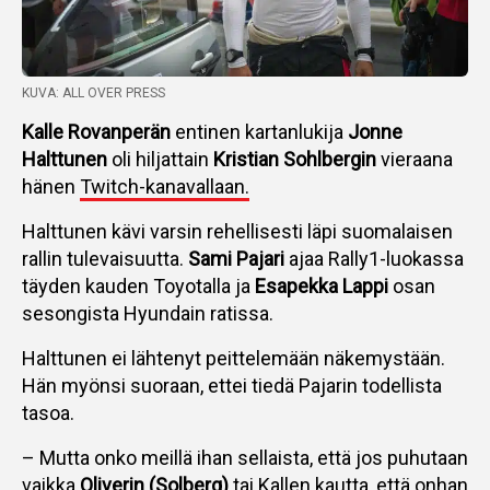
KUVA: ALL OVER PRESS
Kalle Rovanperän
entinen kartanlukija
Jonne
Halttunen
oli hiljattain
Kristian Sohlbergin
vieraana
hänen
Twitch-kanavallaan.
Halttunen kävi varsin rehellisesti läpi suomalaisen
rallin tulevaisuutta.
Sami Pajari
ajaa Rally1-luokassa
täyden kauden Toyotalla ja
Esapekka Lappi
osan
sesongista Hyundain ratissa.
Halttunen ei lähtenyt peittelemään näkemystään.
Hän myönsi suoraan, ettei tiedä Pajarin todellista
tasoa.
– Mutta onko meillä ihan sellaista, että jos puhutaan
vaikka
Oliverin (Solberg)
tai Kallen kautta, että onhan