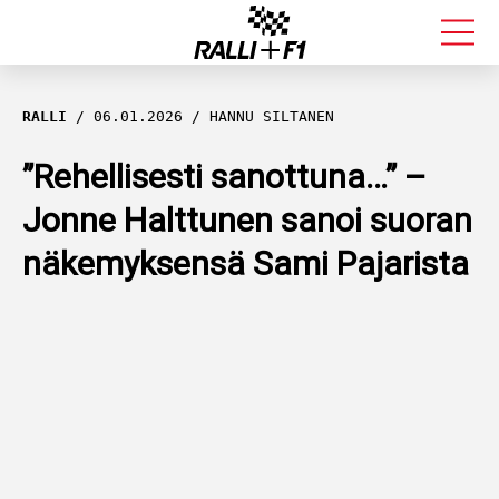
FORMULA 1
RALLI
06.01.2026
HANNU SILTANEN
RALLI
”Rehellisesti sanottuna…” –
Jonne Halttunen sanoi suoran
KALLE ROVANPERÄ
näkemyksensä Sami Pajarista
VALTTERI BOTTAS
MUUT