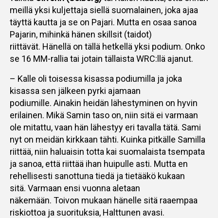
meillä yksi kuljettaja siellä suomalainen, joka ajaa
täyttä kautta ja se on Pajari. Mutta en osaa sanoa
Pajarin, mihinkä hänen skillsit (taidot)
riittävät. Hänellä on tällä hetkellä yksi podium. Onko
se 16 MM-rallia tai jotain tällaista WRC:llä ajanut.
– Kalle oli toisessa kisassa podiumilla ja joka
kisassa sen jälkeen pyrki ajamaan
podiumille. Ainakin heidän lähestyminen on hyvin
erilainen. Mikä Samin taso on, niin sitä ei varmaan
ole mitattu, vaan hän lähestyy eri tavalla tätä. Sami
nyt on meidän kirkkaan tähti. Kuinka pitkälle Samilla
riittää, niin haluaisin totta kai suomalaista tsempata
ja sanoa, että riittää ihan huipulle asti. Mutta en
rehellisesti sanottuna tiedä ja tietääkö kukaan
sitä. Varmaan ensi vuonna aletaan
näkemään. Toivon mukaan hänelle sitä raaempaa
riskiottoa ja suorituksia, Halttunen avasi.