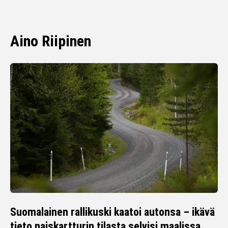
Aino Riipinen
Suomalainen rallikuski kaatoi autonsa – ikävä
tieto naiskartturin tilasta selvisi maalissa