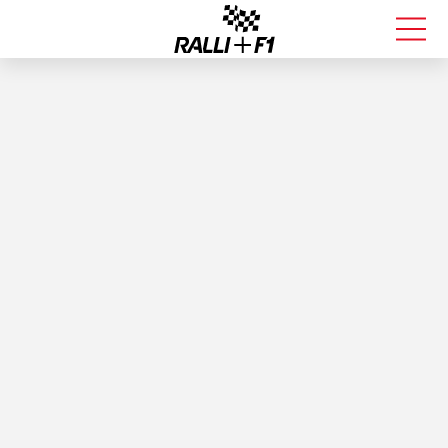
FORMULA 1
RALLI
KALLE ROVANPERÄ
VALTTERI BOTTAS
MUUT