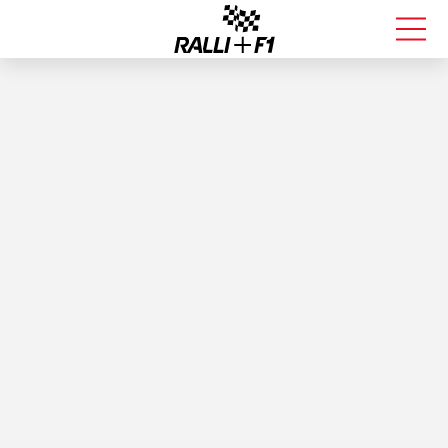
FORMULA 1
RALLI
KALLE ROVANPERÄ
VALTTERI BOTTAS
MUUT