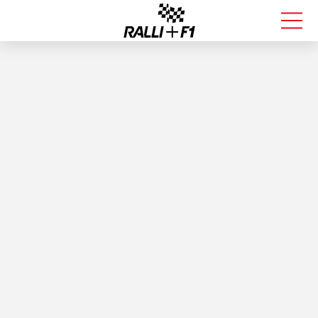
FORMULA 1
RALLI
KALLE ROVANPERÄ
VALTTERI BOTTAS
MUUT