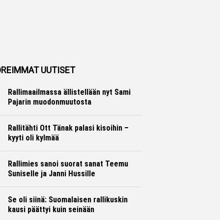
REIMMAT UUTISET
Rallimaailmassa ällistellään nyt Sami
Pajarin muodonmuutosta
Ralli
Hannu Siltanen
Rallitähti Ott Tänak palasi kisoihin –
kyyti oli kylmää
Ralli
Hannu Siltanen
Rallimies sanoi suorat sanat Teemu
Suniselle ja Janni Hussille
Ralli
Hannu Siltanen
Se oli siinä: Suomalaisen rallikuskin
kausi päättyi kuin seinään
Ralli
Hannu Siltanen