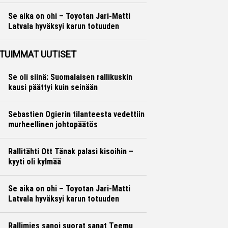
Se aika on ohi – Toyotan Jari-Matti
Latvala hyväksyi karun totuuden
Ralli
Hannu Siltanen
TUIMMAT UUTISET
Se oli siinä: Suomalaisen rallikuskin
kausi päättyi kuin seinään
Sebastien Ogierin tilanteesta vedettiin
murheellinen johtopäätös
Rallitähti Ott Tänak palasi kisoihin –
kyyti oli kylmää
Se aika on ohi – Toyotan Jari-Matti
Latvala hyväksyi karun totuuden
Rallimies sanoi suorat sanat Teemu