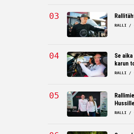
Rallitäh
RALLI
Se aika
karun t
RALLI
Rallimi
Hussill
RALLI