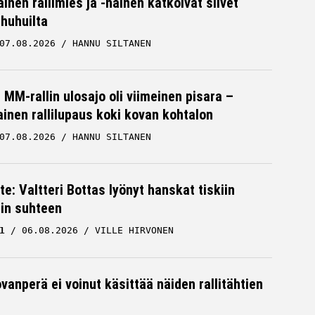
inen rallimies ja -nainen katkoivat siivet
ä huhuilta
07.08.2026
HANNU SILTANEN
MM-rallin ulosajo oli viimeinen pisara –
inen rallilupaus koki kovan kohtalon
07.08.2026
HANNU SILTANEN
te: Valtteri Bottas lyönyt hanskat tiskiin
cin suhteen
1
06.08.2026
VILLE HIRVONEN
vanperä ei voinut käsittää näiden rallitähtien