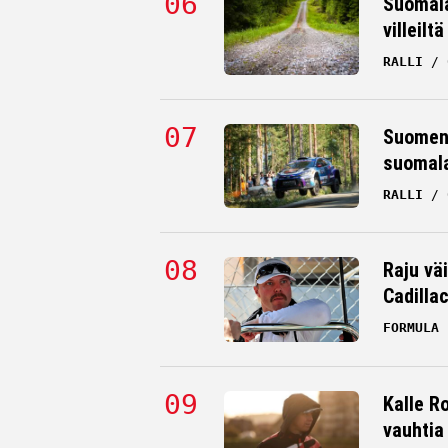
Suomala
villeilt
RALLI
Suomen 
suomala
RALLI
Raju väi
Cadilla
FORMULA 
Kalle Ro
vauhtia