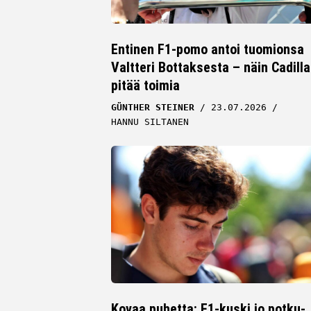
Entinen F1-pomo antoi tuomionsa
Valtteri Bottaksesta – näin Cadilla
pitää toimia
GÜNTHER STEINER
23.07.2026
HANNU SILTANEN
Kovaa puhetta: F1-kuski jo potku-