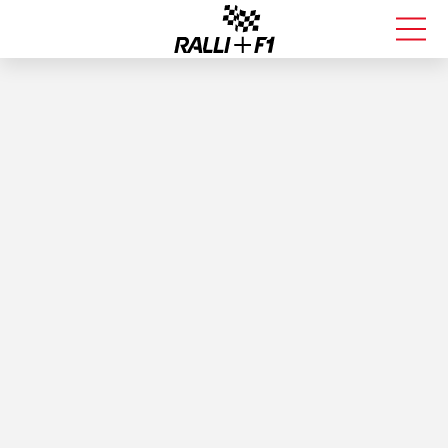
FORMULA 1
RALLI
KALLE ROVANPERÄ
VALTTERI BOTTAS
MUUT