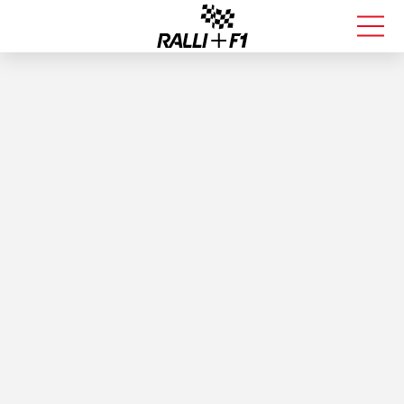
FORMULA 1
RALLI
KALLE ROVANPERÄ
VALTTERI BOTTAS
MUUT