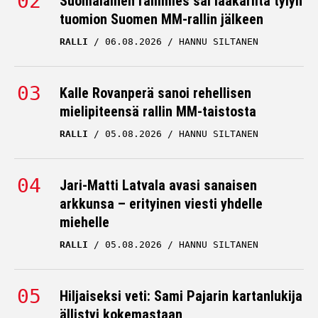
Suomalainen rallimies sai lääkäriltä tylyn
tuomion Suomen MM-rallin jälkeen
RALLI
06.08.2026
HANNU SILTANEN
Kalle Rovanperä sanoi rehellisen
mielipiteensä rallin MM-taistosta
RALLI
05.08.2026
HANNU SILTANEN
Jari-Matti Latvala avasi sanaisen
arkkunsa – erityinen viesti yhdelle
miehelle
RALLI
05.08.2026
HANNU SILTANEN
Hiljaiseksi veti: Sami Pajarin kartanlukija
ällistyi kokemastaan