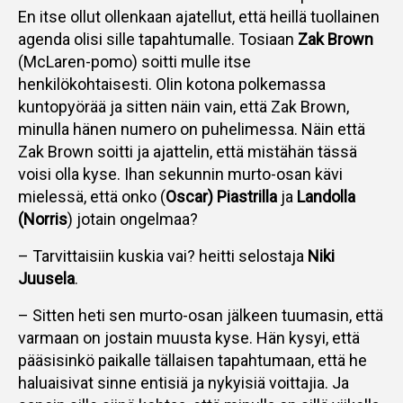
En itse ollut ollenkaan ajatellut, että heillä tuollainen
agenda olisi sille tapahtumalle. Tosiaan
Zak Brown
(McLaren-pomo) soitti mulle itse
henkilökohtaisesti. Olin kotona polkemassa
kuntopyörää ja sitten näin vain, että Zak Brown,
minulla hänen numero on puhelimessa. Näin että
Zak Brown soitti ja ajattelin, että mistähän tässä
voisi olla kyse. Ihan sekunnin murto-osan kävi
mielessä, että onko (
Oscar) Piastrilla
ja
Landolla
(Norris
) jotain ongelmaa?
– Tarvittaisiin kuskia vai? heitti selostaja
Niki
Juusela
.
– Sitten heti sen murto-osan jälkeen tuumasin, että
varmaan on jostain muusta kyse. Hän kysyi, että
pääsisinkö paikalle tällaisen tapahtumaan, että he
haluaisivat sinne entisiä ja nykyisiä voittajia. Ja