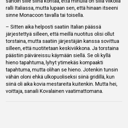
sanoin sille siinä kohtaa, että minulla on sillä viikolla
ralli Italiassa, mutta lupaan sen, että hinaan itseeni
sinne Monacoon tavalla tai toisella.
– Sitten aika helposti saatiin Italian päässä
järjestettyä silleen, että meillä nuotitus olisi ollut
torstaina, mutta saatiin järjestäjän kanssa sovittua
silleen, että nuotitetaan keskiviikkona. Ja torstaina
päästiin päiväreissu käymään siellä. Se oli kyllä
hieno tapahtuma, lyhyt ytimekäs kompaakti
tapahtuma, mutta olihan se hieno. Jotenkin tunsin
vähän oloni ehkä ulkopuoliseksi siinä gridillä, kun
siinä oli aika kovia mestareita kuitenkin. Mutta hei,
voittaja, sanaili Kovalainen vaatimattomana.