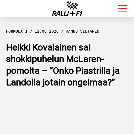
FORMULA 1
FORMULA 1
12.06.2026
HANNU SILTANEN
RALLI
Heikki Kovalainen sai
shokkipuhelun McLaren-
KALLE ROVANPERÄ
pomolta – ”Onko Piastrilla ja
VALTTERI BOTTAS
Landolla jotain ongelmaa?”
MUUT