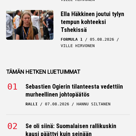
Ella Häkkinen joutui tylyn
tempun kohteeksi
Tshekissä
FORMULA 1
05.08.2026
VILLE HIRVONEN
TÄMÄN HETKEN LUETUIMMAT
Sebastien Ogierin tilanteesta vedettiin
murheellinen johtopäätös
RALLI
07.08.2026
HANNU SILTANEN
Se oli siinä: Suomalaisen rallikuskin
kausi päättyi kuin seinään