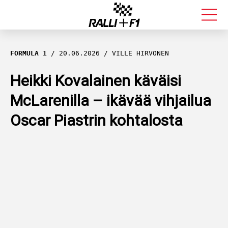
FORMULA 1
FORMULA 1
20.06.2026
VILLE HIRVONEN
RALLI
Heikki Kovalainen käväisi
McLarenilla – ikävää vihjailua
KALLE ROVANPERÄ
Oscar Piastrin kohtalosta
VALTTERI BOTTAS
MUUT