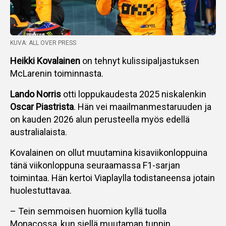
KUVA: ALL OVER PRESS
Heikki Kovalainen
on tehnyt kulissipaljastuksen
McLarenin toiminnasta.
Lando Norris
otti loppukaudesta 2025 niskalenkin
Oscar Piastrista
. Hän vei maailmanmestaruuden ja
on kauden 2026 alun perusteella myös edellä
australialaista.
Kovalainen on ollut muutamina kisaviikonloppuina
tänä viikonloppuna seuraamassa F1-sarjan
toimintaa. Hän kertoi Viaplaylla todistaneensa jotain
huolestuttavaa.
– Tein semmoisen huomion kyllä tuolla
Monacossa, kun siellä muutaman tunnin