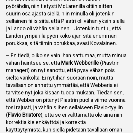
pyörähdin, niin tietysti McLarenilla oltiin sitten
suurin osa ajasta siellä, niin minulla oli jotenkin
sellainen fiilis siitä, että Piastri oli vähän yksin siellä
ja Lando oli vähän sellainen… Jotenkin tuntui, että
Landon ympärillä pyöri koko ajan sitä enemmän
porukkaa, sitä tiimin porukkaa, avasi Kovalainen.
– En tiedä, oliko se vain ihan sattumaa, mutta minua
vähän häiritsee se, että
Mark Webberille
(Piastrin
manageri) on nyt sanottu, että pysy vähän pois
sieltä varikolta. Ei nyt ihan suoraan noin, mutta
tavallaan on annettu ymmärtää, että Webberia ei
tarvitse nyt joka kisaan tuoda mukaan. Tiedän sen,
että Webber on pitänyt Piastrin puolia viime vuonna
tosi rajusti, ja vähän siihen sellaiseen Flavio-tyyliin
(
Flavio Briatore
), että se ei välttämättä ole aina niin
korrektia kielenkäyttöä ja korrektia
käyttäytymistä, kun siellä pidetään tavallaan oman