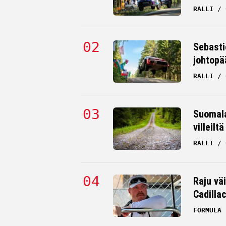
RALLI
Sebasti
johtopä
RALLI
Suomala
villeilt
RALLI
Raju väi
Cadilla
FORMULA 