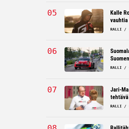
Kalle Ro
vauhtia
RALLI
Suomala
Suomen 
RALLI
Jari-Mat
tehtävä
RALLI
Rallitä