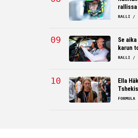
rallissa
RALLI
Se aika
karun t
RALLI
Ella Hä
Tsheki
FORMULA 