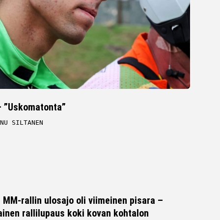
ä – ”Uskomatonta”
NU SILTANEN
MM-rallin ulosajo oli viimeinen pisara –
inen rallilupaus koki kovan kohtalon