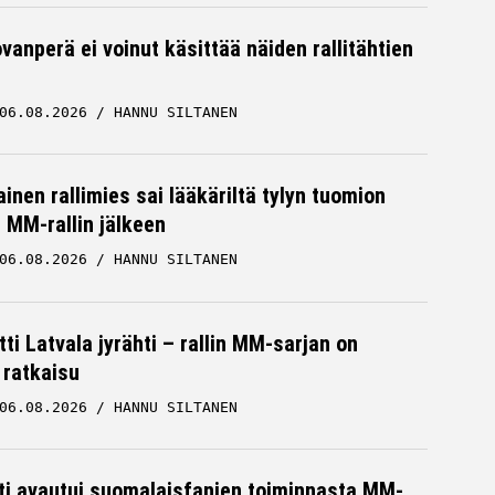
vanperä ei voinut käsittää näiden rallitähtien
06.08.2026
HANNU SILTANEN
inen rallimies sai lääkäriltä tylyn tuomion
MM-rallin jälkeen
06.08.2026
HANNU SILTANEN
ti Latvala jyrähti – rallin MM-sarjan on
 ratkaisu
06.08.2026
HANNU SILTANEN
hti avautui suomalaisfanien toiminnasta MM-