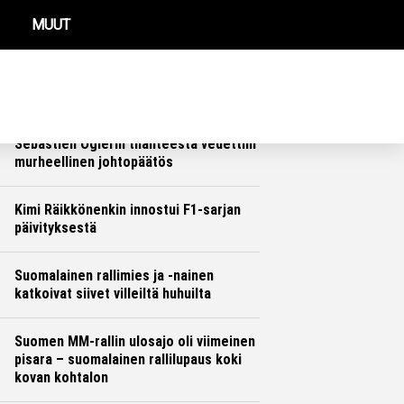
MUUT
REIMMAT UUTISET
Se aika on ohi – Toyotan Jari-Matti
Latvala hyväksyi karun totuuden
Ralli
Hannu Siltanen
Sebastien Ogierin tilanteesta vedettiin
murheellinen johtopäätös
Ralli
Hannu Siltanen
Kimi Räikkönenkin innostui F1-sarjan
päivityksestä
Formula 1
Hannu Siltanen
Suomalainen rallimies ja -nainen
katkoivat siivet villeiltä huhuilta
Ralli
Hannu Siltanen
Suomen MM-rallin ulosajo oli viimeinen
pisara – suomalainen rallilupaus koki
kovan kohtalon
Ralli
Hannu Siltanen