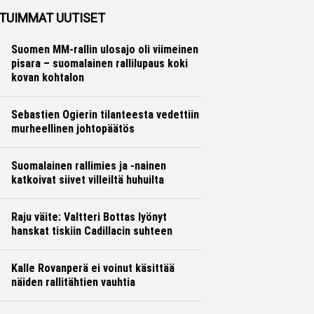
TUIMMAT UUTISET
Suomen MM-rallin ulosajo oli viimeinen
pisara – suomalainen rallilupaus koki
kovan kohtalon
Sebastien Ogierin tilanteesta vedettiin
murheellinen johtopäätös
Suomalainen rallimies ja -nainen
katkoivat siivet villeiltä huhuilta
Raju väite: Valtteri Bottas lyönyt
hanskat tiskiin Cadillacin suhteen
Kalle Rovanperä ei voinut käsittää
näiden rallitähtien vauhtia