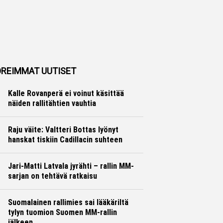
REIMMAT UUTISET
Kalle Rovanperä ei voinut käsittää
näiden rallitähtien vauhtia
Ralli
Hannu Siltanen
Raju väite: Valtteri Bottas lyönyt
hanskat tiskiin Cadillacin suhteen
Formula 1
Ville Hirvonen
Jari-Matti Latvala jyrähti – rallin MM-
sarjan on tehtävä ratkaisu
Ralli
Hannu Siltanen
Suomalainen rallimies sai lääkäriltä
tylyn tuomion Suomen MM-rallin
jälkeen