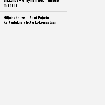
arkkunsa – erityinen viesti yhdelle
miehelle
Hiljaiseksi veti: Sami Pajarin
kartanlukija ällistyi kokemastaan