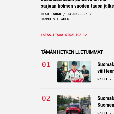
sarjaan kolmen vuoden tauon jälk
RIKU TAHKO
14.05.2026
HANNU SILTANEN
LATAA LISÄÄ SISÄLTÖÄ
TÄMÄN HETKEN LUETUIMMAT
Suomala
väittee
RALLI
MTV:n asiantuntijalta suora viesti
Suomala
Sami Pajarille: ”Sitten olet kyllä
Suomen 
hävinnyt kaiken”
RALLI
RIKU TAHKO
25.01.2026