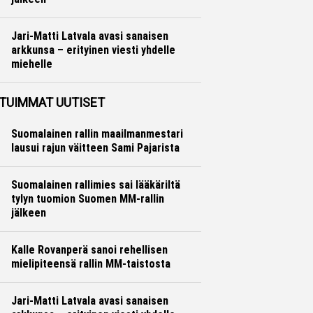
Ralli
Hannu Siltanen
Jari-Matti Latvala avasi sanaisen
arkkunsa – erityinen viesti yhdelle
miehelle
Ralli
Hannu Siltanen
TUIMMAT UUTISET
Suomalainen rallin maailmanmestari
lausui rajun väitteen Sami Pajarista
Suomalainen rallimies sai lääkäriltä
tylyn tuomion Suomen MM-rallin
jälkeen
Kalle Rovanperä sanoi rehellisen
mielipiteensä rallin MM-taistosta
Jari-Matti Latvala avasi sanaisen