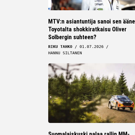
MTV:n asiantuntija sanoi sen ääne
Toyotalta shokkiratkaisu Oliver
Solbergin suhteen?
RIKU TAHKO
01.07.2026
HANNU SILTANEN
Suomalaiskuski palaa rallin MM-