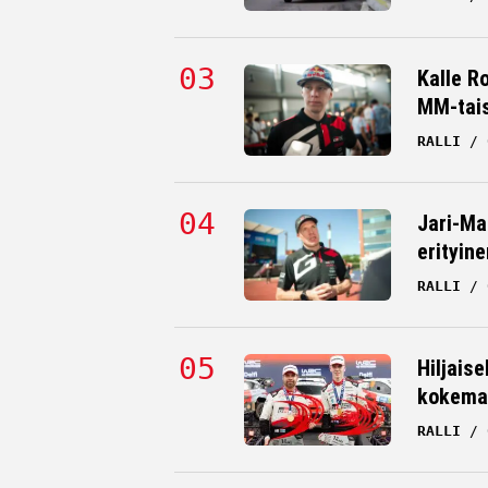
HANNU SILTANEN
Kalle R
MM-tai
RALLI
Jari-Ma
erityine
RALLI
Hiljaise
kokema
RALLI