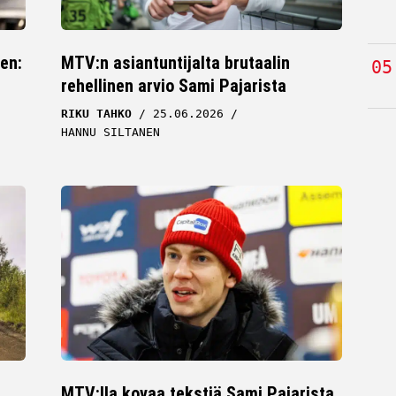
en:
MTV:n asiantuntijalta brutaalin
rehellinen arvio Sami Pajarista
RIKU TAHKO
25.06.2026
HANNU SILTANEN
MTV:lla kovaa tekstiä Sami Pajarista