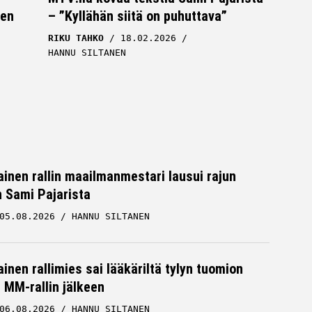
een
– ”Kyllähän siitä on puhuttava”
RIKU TAHKO
18.02.2026
HANNU SILTANEN
inen rallin maailmanmestari lausui rajun
n Sami Pajarista
05.08.2026
HANNU SILTANEN
inen rallimies sai lääkäriltä tylyn tuomion
MM-rallin jälkeen
06.08.2026
HANNU SILTANEN