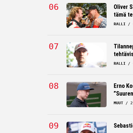
Oliver 
tämä te
RALLI
Tilanne
tehtävi
RALLI
Erno Ko
”Suuren
MUUT
2
Sebastie